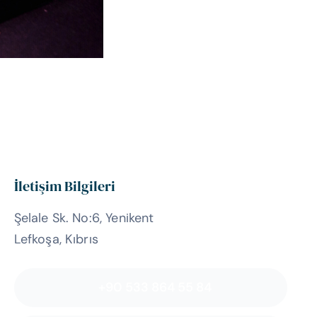
İletişim Bilgileri
Şelale Sk. No:6, Yenikent
Lefkoşa, Kıbrıs
+90 533 864 55 84