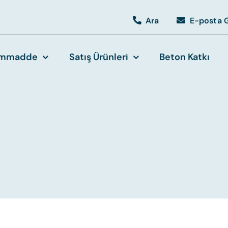
Ara
E-posta 
mmadde
Satış Ürünleri
Beton Katkı